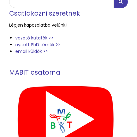
Keresés
Csatlakozni szeretnék
Lépjen kapcsolatba velünk!
vezető kutatók >>
nyitott PhD témák >>
email küldök >>
MABIT csatorna