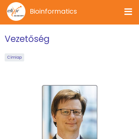
Ugrás
Bioinformatics
a
tartalomra
Vezetőség
Címlap