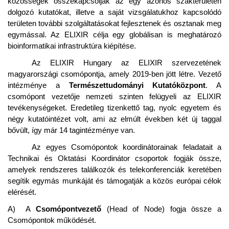
közösségek összekapcsolják az egy azonos szakterületen
dolgozó kutatókat, illetve a saját vizsgálatukhoz kapcsolódó
területen további szolgáltatásokat fejlesztenek és osztanak meg
egymással. Az ELIXIR célja egy globálisan is meghatározó
bioinformatikai infrastruktúra kiépítése.
Az ELIXIR Hungary az ELIXIR szervezetének
magyarországi csomópontja, amely 2019-ben jött létre. Vezető
intézménye a
Természettudományi Kutatóközpont
. A
csomópont vezetője nemzeti szinten felügyeli az ELIXIR
tevékenységeket. Eredetileg tizenkettő tag, nyolc egyetem és
négy kutatóintézet volt, ami az elmúlt években két új taggal
bővült, így már 14 tagintézménye van.
Az egyes Csomópontok koordinátorainak feladatait a
Technikai és Oktatási Koordinátor csoportok fogják össze,
amelyek rendszeres találkozók és telekonferenciák keretében
segítik egymás munkáját és támogatják a közös európai célok
elérését.
A) A
Csomópontvezető
(Head of Node) fogja össze a
Csomópontok működését.