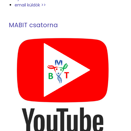
email küldök >>
MABIT csatorna