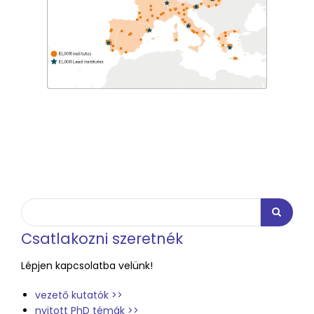
Search
Keresés
Csatlakozni szeretnék
Lépjen kapcsolatba velünk!
vezető kutatók >>
nyitott PhD témák >>